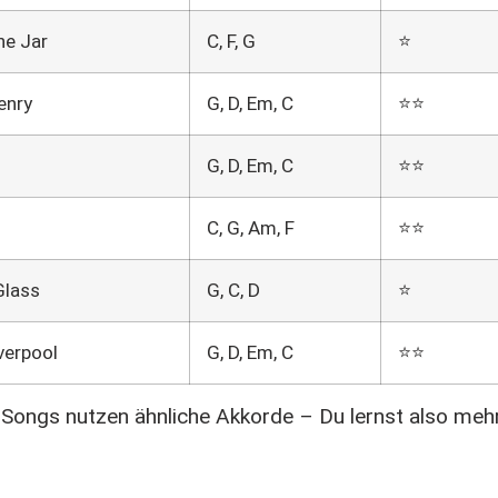
he Jar
C, F, G
⭐
enry
G, D, Em, C
⭐⭐
G, D, Em, C
⭐⭐
C, G, Am, F
⭐⭐
Glass
G, C, D
⭐
verpool
G, D, Em, C
⭐⭐
 Songs nutzen ähnliche Akkorde – Du lernst also meh