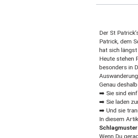
Der
St Patrick’
Patrick, dem S
hat sich längst
Heute stehen P
besonders in
D
Auswanderung, 
Genau deshalb
➡️ Sie sind ein
➡️ Sie laden z
➡️ Und sie tra
In diesem Artik
Schlagmuster 
Wenn Du gerade