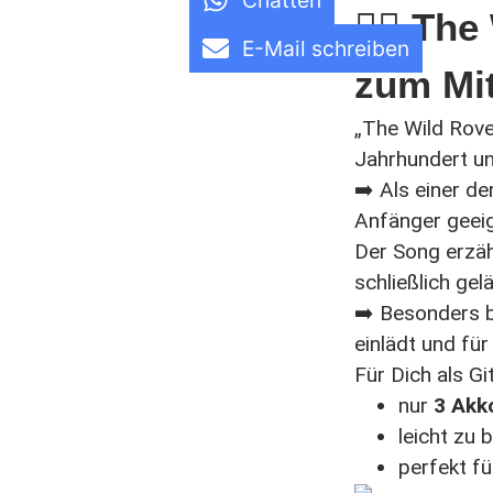
Chatten
🚶‍♂️ Th
E-Mail schreiben
zum Mi
„The Wild Rover
Jahrhundert u
➡️ Als einer de
Anfänger geeig
Der Song erzäh
schließlich gel
➡️ Besonders be
einlädt und fü
Für Dich als Git
nur
3 Akk
leicht zu b
perfekt fü