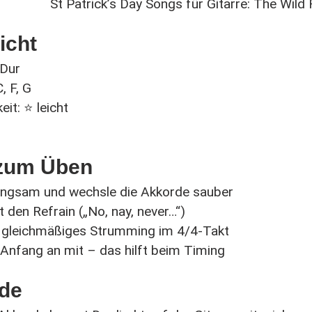
icht
-Dur
, F, G
eit: ⭐ leicht
 zum Üben
angsam und wechsle die Akkorde sauber
 den Refrain („No, nay, never…“)
 gleichmäßiges Strumming im 4/4-Takt
 Anfang an mit – das hilft beim Timing
rde