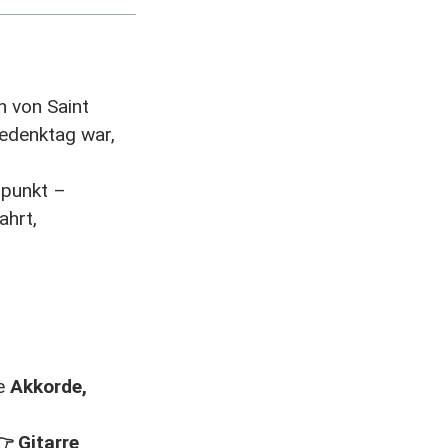
n von Saint
Gedenktag war,
lpunkt –
ahrt,
ve
Akkorde,
 Gitarre