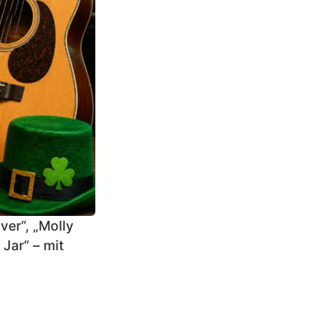
ver“, „Molly
Jar“ – mit