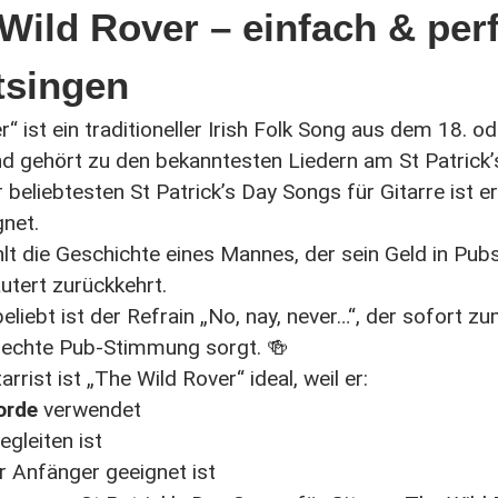
e Wild Rover – einfach & per
tsingen
“ ist ein traditioneller Irish Folk Song aus dem 18. od
nd gehört zu den bekanntesten Liedern am
St Patrick
r beliebtesten St Patrick’s Day Songs für Gitarre ist er
net.
lt die Geschichte eines Mannes, der sein Geld in Pub
äutert zurückkehrt.
liebt ist der Refrain „No, nay, never…“, der sofort z
r echte Pub-Stimmung sorgt. 🍻
arrist ist „The Wild Rover“ ideal, weil er:
orde
verwendet
egleiten ist
r Anfänger geeignet ist