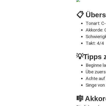
📋 Übers
Tonart: C
Akkorde: C
Schwierigk
Takt: 4/4
💡Tipps
Beginne l
Übe zuerst
Achte auf
Singe von
🎼 Akko