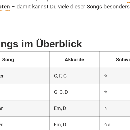
oten
– damit kannst Du viele dieser Songs besonders
ongs im Überblick
Song
Akkorde
Schwi
er
C, F, G
⭐
G, C, D
⭐
or
Em, D
⭐
wn
Em, D
⭐⭐