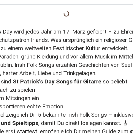
s Day
wird jedes Jahr am 17. März gefeiert – zu Ehre
chutzpatron Irlands. Was ursprünglich ein religiöser 
 zu einem weltweiten Fest irischer Kultur entwickelt.
araden, grüne Kleidung und vor allem Musik im Mitte
ublin
. Irish Folk Songs erzählen Geschichten von Seef
harter Arbeit, Liebe und Trinkgelagen.
 sind
St Patrick’s Day Songs für Gitarre
so beliebt:
fach zu spielen
um Mitsingen ein
nsportieren echte Emotion
el zeige ich Dir 5 bekannte Irish Folk Songs – inklusi
und Spieltipps
, damit Du direkt loslegen kannst. 🎸
 erst startest, empfehle ich Dir meinen Guide zum
