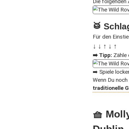
Die folgenden 
🥁 Schl
Für den Einsti
↓ ↓ ↑ ↓ ↑
➡️ Tipp:
Zähle 
➡️ Spiele locke
Wenn Du noch m
traditionelle 
🧺 Moll
Dublin