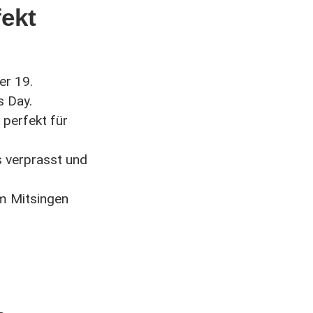
fekt
er 19.
’s Day
.
 perfekt für
s verprasst und
um Mitsingen