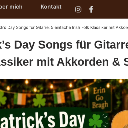
ber mich
Kontakt
ick’s Day Songs für Gitarre: 5 einfache Irish Folk Klassiker mit Akk
k’s Day Songs für Gitarr
lassiker mit Akkorden &