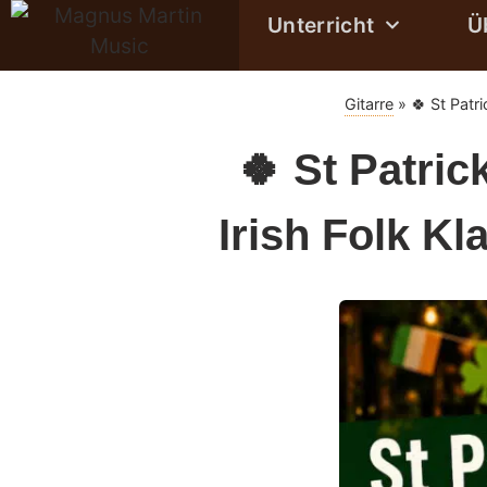
Unterricht
Ü
Gitarre
»
🍀 St Patr
🍀 St Patric
Irish Folk K